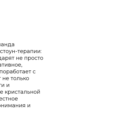
ланда
стоун-терапии:
арят не просто
ативное,
поработает с
 не только
ти и
е кристальной
естное
онимания и