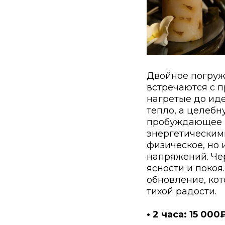
Двойное погруж
встречаются с п
нагретые до ид
тепло, а целеб
пробуждающее в
энергетическими
физическое, но 
напряжений. Че
ясности и покоя
обновление, ко
тихой радости.
• 2 часа: 15 000