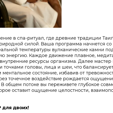
ение в спа-ритуал, где древние традиции Таи
риродной силой. Ваша программа начнется со 
еальной температуры вулканические камни под
ную энергию. Каждое движение плавное, медит
нутренние ресурсы организма. Далее мастер 
 точками головы, лица и шеи, что балансирует
и ментальное состояние, избавив от тревожнос
рез точечное воздействие рождается ощущени
. В общем потоке вы переживете глубокое совм
торое оставит ощущение целостности, взаимоп
₽ для двоих!